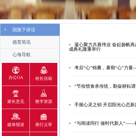
国旗下讲话
德育简讯
凝心聚力共襄伟业 奋起扬帆再起
成典礼隆重举行
心海导航
考后“心”锦囊，暑期“心”力量-
办公OA
校长信箱
“节俭惜食承传统，勤奋耕耘谱
家长意见
教学资源
手握心灵之钥 开启阳光心态
“与阅读同行 做时代新人”—
媒体报道
善行义举