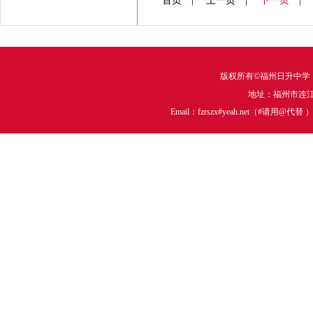
首页 | 上一页 |
下一页
版权所有©福州日升中学
地址：福州市连江中
Email：fzrszx#yeah.net（#请用@代替 ）