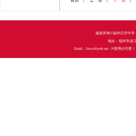
首页 | 上一页 |
下一页
版权所有©福州日升中学
地址：福州市连江中
Email：fzrszx#yeah.net（#请用@代替 ）