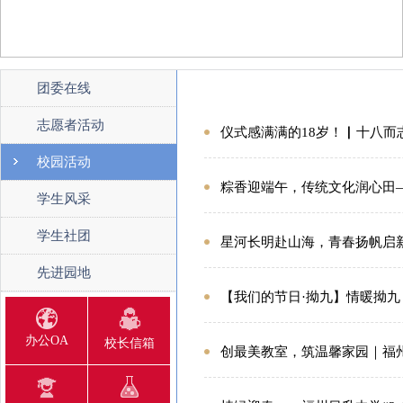
团委在线
志愿者活动
仪式感满满的18岁！▏十八而
校园活动
粽香迎端午，传统文化润心田
学生风采
学生社团
星河长明赴山海，青春扬帆启新
先进园地
【我们的节日·拗九】情暖拗
办公OA
校长信箱
创最美教室，筑温馨家园｜福州日