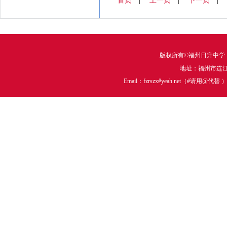
首页
|
上一页
|
下一页
版权所有©福州日升中学
地址：福州市连江中
Email：fzrszx#yeah.net（#请用@代替 ）