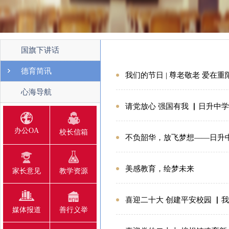
国旗下讲话
德育简讯
我们的节日 | 尊老敬老 爱在重
心海导航
请党放心 强国有我 ▏日升中学
办公OA
校长信箱
不负韶华，放飞梦想——日升中
美感教育，绘梦未来
家长意见
教学资源
喜迎二十大 创建平安校园 ▏
媒体报道
善行义举