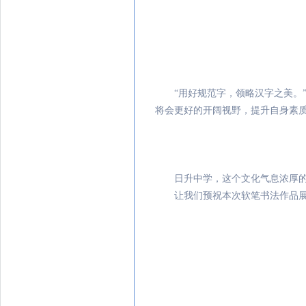
同学们在书
同学们在艺
“用好规范字，领略汉字之美。”
将会更好的开阔视野，提升自身素
美术组熊子力
日升中学，这个文化气息浓厚的
让我们预祝本次软笔书法作品展