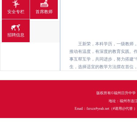
安全专栏
首席教师
招聘信息
王新荣
，
本科学历，一级教师，
推动有温度，有深度的教育实践。
事互帮互学，共同进步，努力搭建“
生，选择适宜的教学方法摆在首位，
版权所有©福州日升中学
地址：福州市连江中
Email：fzrszx#yeah.net（#请用@代替 ）